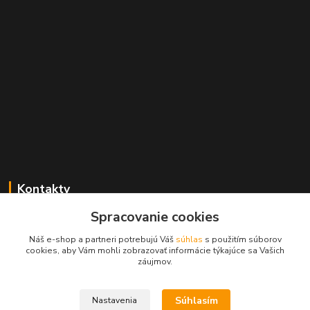
Kontakty
Spracovanie cookies
+421 2 529 67 411
(Po - Pia: 10:00 - 17:30)
Náš e-shop a partneri potrebujú Váš
súhlas
s použitím súborov
cookies, aby Vám mohli zobrazovať informácie týkajúce sa Vašich
obchod@filatelia-album.sk
záujmov.
Súhlasím
Nastavenia