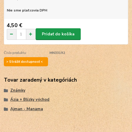
Nie sme platcovia DPH
4,50 €
Pridať do košíka
Číslo produktu:
MN33192
> Strážiť dostupnosť <
Tovar zaradený v kategóriách
Známky
Ázia + Blízky východ
Ajman - Manama