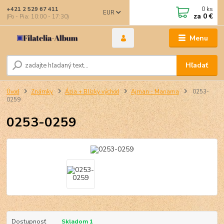
0
ks
+421 2 529 67 411
EUR
za
0 €
(Po - Pia: 10:00 - 17:30)
Menu
Hľadať
Úvod
Známky
Ázia + Blízky východ
Ajman - Manama
0253-
0259
0253-0259
Dostupnosť
Skladom 1