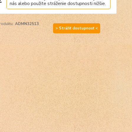
€
nás alebo použite stráženie dostupnosti nižšie.
roduktu:
ADMN32513
> Strážiť dostupnosť <