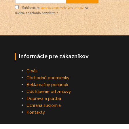
Súhlasím so
spracovaním osobných údajov
za
účelom zasielania newslettera.
Informácie pre zákazníkov
O nás
Obchodné podmienky
Reklamačný poriadok
Odstúpenie od zmluvy
Doprava a platba
Ochrana súkromia
Kontakty