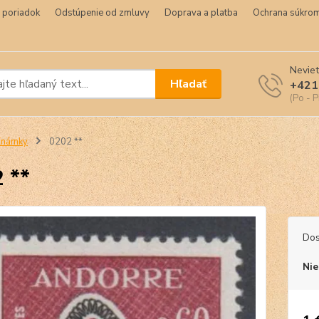
 poriadok
Odstúpenie od zmluvy
Doprava a platba
Ochrana súkrom
Neviet
Hľadať
+421
(Po - P
Známky
0202 **
 **
Dos
Nie