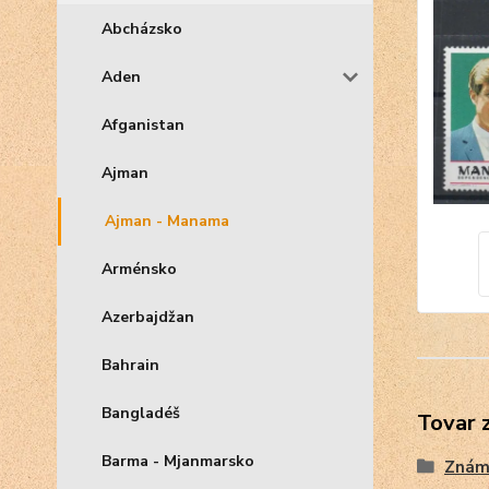
Abcházsko
Aden
Afganistan
Ajman
Ajman - Manama
Arménsko
Azerbajdžan
Bahrain
Bangladéš
Tovar 
Barma - Mjanmarsko
Znám