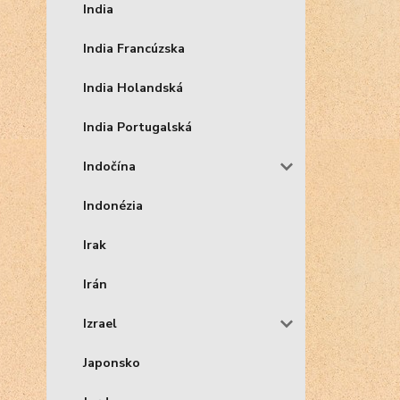
India
India Francúzska
India Holandská
India Portugalská
Indočína
Indonézia
Irak
Irán
Izrael
Japonsko