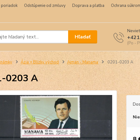
 poriadok
Odstúpenie od zmluvy
Doprava a platba
Ochrana súkrom
Neviet
Hľadať
+421
(Po - P
Známky
Ázia + Blízky východ
Ajman - Manama
0201-0203 A
1-0203 A
Dos
Nie
8 