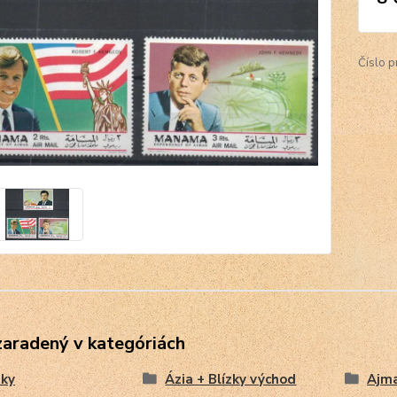
Číslo p
zaradený v kategóriách
ky
Ázia + Blízky východ
Ajm