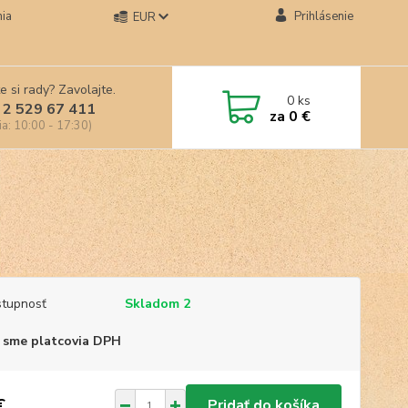
ia
Prihlásenie
EUR
e si rady? Zavolajte.
0
ks
 2 529 67 411
za
0 €
ia: 10:00 - 17:30)
tupnosť
Skladom 2
 sme platcovia DPH
€
Pridať do košíka