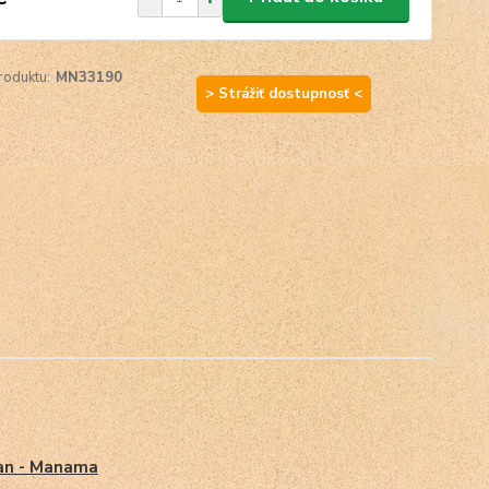
roduktu:
MN33190
> Strážiť dostupnosť <
an - Manama