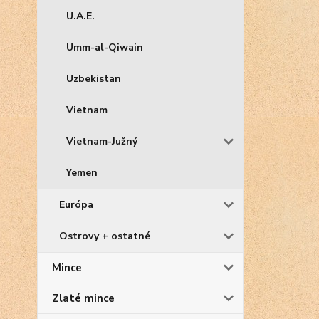
U.A.E.
Umm-al-Qiwain
Uzbekistan
Vietnam
Vietnam-Južný
Yemen
Európa
Ostrovy + ostatné
Mince
Zlaté mince