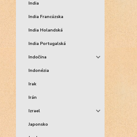
India
India Francúzska
India Holandská
India Portugalská
Indočína
Indonézia
Irak
Irán
Izrael
Japonsko