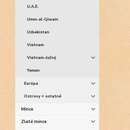
U.A.E.
Umm-al-Qiwain
Uzbekistan
Vietnam
Vietnam-Južný
Yemen
Európa
Ostrovy + ostatné
Mince
Zlaté mince