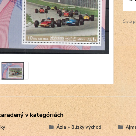
Číslo p
zaradený v kategóriách
ky
Ázia + Blízky východ
Ajm