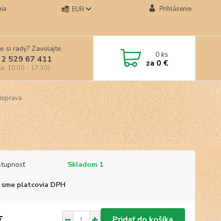
ia
Prihlásenie
EUR
e si rady? Zavolajte.
0
ks
 2 529 67 411
za
0 €
ia: 10:00 - 17:30)
doprava
tupnosť
Skladom 1
 sme platcovia DPH
€
Pridať do košíka