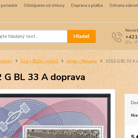
 poriadok
Odstúpenie od zmluvy
Doprava a platba
Ochrana súkrom
Neviet
Hľadať
+421
(Po - P
Známky
Ázia + Blízky východ
Ajman - Manama
0152 G BL 33 A 
 G BL 33 A doprava
Dos
Nie
5 