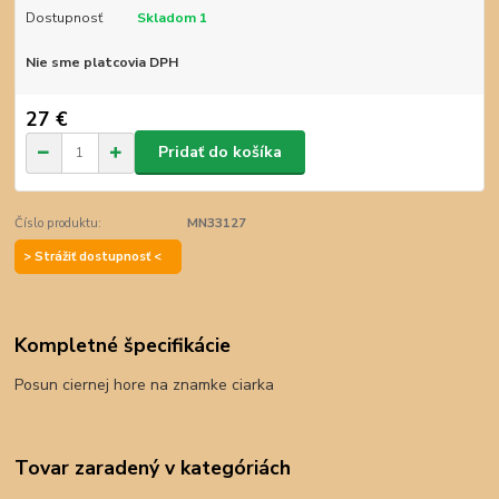
Dostupnosť
Skladom 1
Nie sme platcovia DPH
27 €
Pridať do košíka
Číslo produktu:
MN33127
> Strážiť dostupnosť <
Kompletné špecifikácie
Posun ciernej hore na znamke ciarka
Tovar zaradený v kategóriách