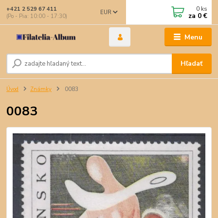
0
ks
+421 2 529 67 411
EUR
za
0 €
(Po - Pia: 10:00 - 17:30)
Menu
Hľadať
Úvod
Známky
0083
0083