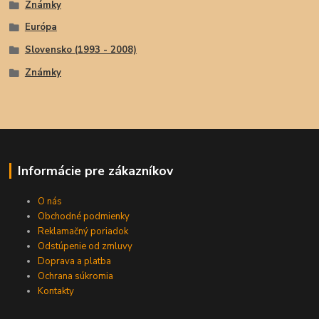
Známky
Európa
Slovensko (1993 - 2008)
Známky
Informácie pre zákazníkov
O nás
Obchodné podmienky
Reklamačný poriadok
Odstúpenie od zmluvy
Doprava a platba
Ochrana súkromia
Kontakty