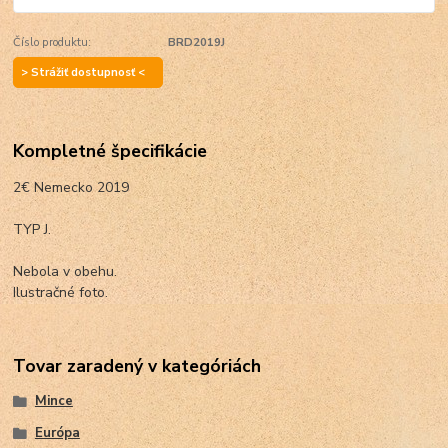
Číslo produktu:
BRD2019J
> Strážiť dostupnosť <
Kompletné špecifikácie
2€ Nemecko 2019
TYP J.
Nebola v obehu.
Ilustračné foto.
Tovar zaradený v kategóriách
Mince
Európa