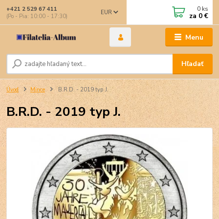
0
ks
+421 2 529 67 411
EUR
za
0 €
(Po - Pia: 10:00 - 17:30)
Menu
Hľadať
Úvod
Mince
B.R.D. - 2019 typ J.
B.R.D. - 2019 typ J.