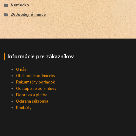
Nemecko
2€ Jubilejné mince
Informácie pre zákazníkov
O nás
Obchodné podmienky
Reklamačný poriadok
Odstúpenie od zmluvy
Doprava a platba
Ochrana súkromia
Kontakty