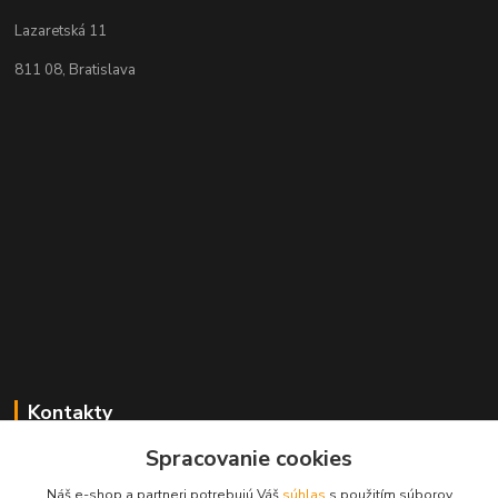
Lazaretská 11
811 08, Bratislava
Kontakty
Spracovanie cookies
+421 2 529 67 411
(Po - Pia: 10:00 - 17:30)
Náš e-shop a partneri potrebujú Váš
súhlas
s použitím súborov