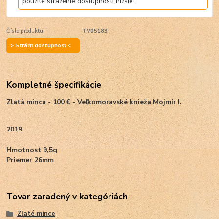
použite stráženie dostupnosti nižšie.
Číslo produktu:
TV05183
> Strážiť dostupnosť <
Kompletné špecifikácie
Zlatá minca - 100 € - Veľkomoravské knieža Mojmír I.
2019
Hmotnost 9,5g
Priemer 26mm
Tovar zaradený v kategóriách
Zlaté mince