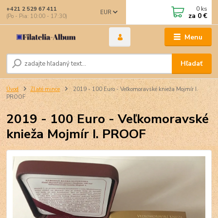
0
ks
+421 2 529 67 411
EUR
za
0 €
(Po - Pia: 10:00 - 17:30)
Menu
Hľadať
Úvod
Zlaté mince
2019 - 100 Euro - Veľkomoravské knieža Mojmír I.
PROOF
2019 - 100 Euro - Veľkomoravské
knieža Mojmír I. PROOF