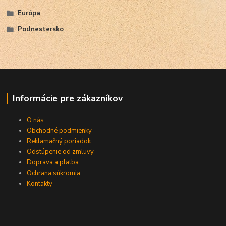
Európa
Podnestersko
Informácie pre zákazníkov
O nás
Obchodné podmienky
Reklamačný poriadok
Odstúpenie od zmluvy
Doprava a platba
Ochrana súkromia
Kontakty