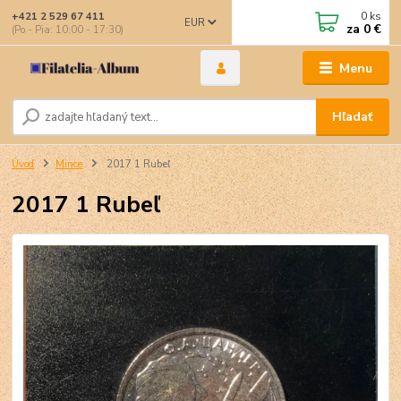
0
ks
+421 2 529 67 411
EUR
za
0 €
(Po - Pia: 10:00 - 17:30)
Menu
Hľadať
Úvod
Mince
2017 1 Rubeľ
2017 1 Rubeľ