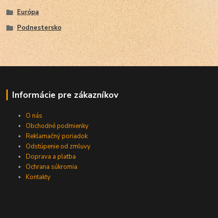
Európa
Podnestersko
Informácie pre zákazníkov
O nás
Obchodné podmienky
Reklamačný poriadok
Odstúpenie od zmluvy
Doprava a platba
Ochrana súkromia
Kontakty