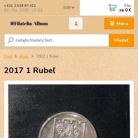
0
ks
+421 2 529 67 411
EUR
za
0 €
(Po - Pia: 10:00 - 17:30)
Menu
Hľadať
Úvod
Mince
2017 1 Rubeľ
2017 1 Rubeľ